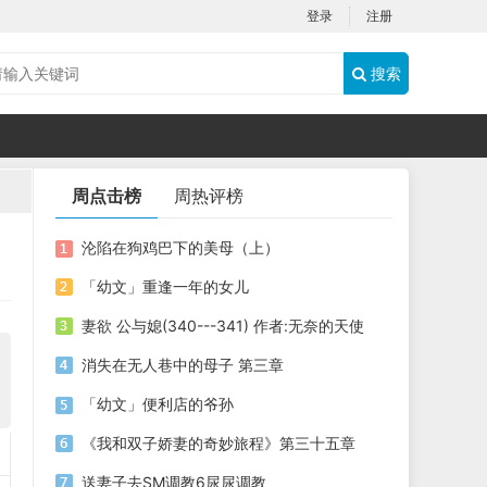
登录
注册
搜索
周点击榜
周热评榜
沦陷在狗鸡巴下的美母（上）
「幼文」重逢一年的女儿
妻欲 公与媳(340---341) 作者:无奈的天使
消失在无人巷中的母子 第三章
「幼文」便利店的爷孙
《我和双子娇妻的奇妙旅程》第三十五章
送妻子去SM调教6尿尿调教