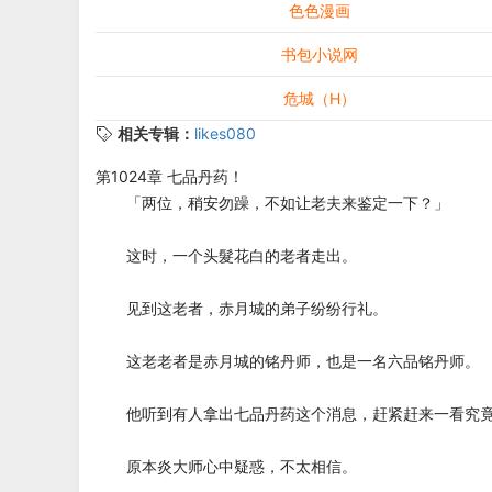
色色漫画
书包小说网
危城（H）
相关专辑：
likes080
第1024章 七品丹药！
「两位，稍安勿躁，不如让老夫来鉴定一下？」
这时，一个头髮花白的老者走出。
见到这老者，赤月城的弟子纷纷行礼。
这老老者是赤月城的铭丹师，也是一名六品铭丹师。
他听到有人拿出七品丹药这个消息，赶紧赶来一看究
原本炎大师心中疑惑，不太相信。