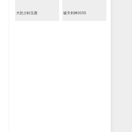
大肚少妇玉惠
破天剑神2055