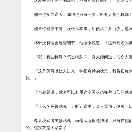
这就是这个世界的规则，不按年龄排辈分，一切以实力
如果你实力逆天，哪怕你只有一岁，所有人都会称你为
如果你资质平庸，没什么本事，即便活了几百岁，也没
林轩没有理会这些细节，他缓缓说道：「这丹药名为紫
「哦，有些特殊？怎么特殊？」炎大师问道，而众人都
「这丹药可以让人进入一种很奇特的状态，我将它称为
锐。」
「也就是说，武者可以利用这空灵状态完善自己的武
「什么？完善武魂！」听到这里，众人震惊，倒吸一口
尊者境武者主修武魂，而这武魂很是神秘，只有在他们
的，这实在是太珍贵了！