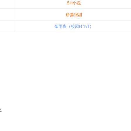
5H小说
娇妻很甜
烟雨夜（校园H 1v1）
竟。