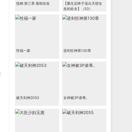
悦桐 第三章 善助街友
【重生后终于送出天骄女
友的处女】（53）
性福一家
逆剑狂神第130章
位
破天剑神2053
女神被3P凌辱..