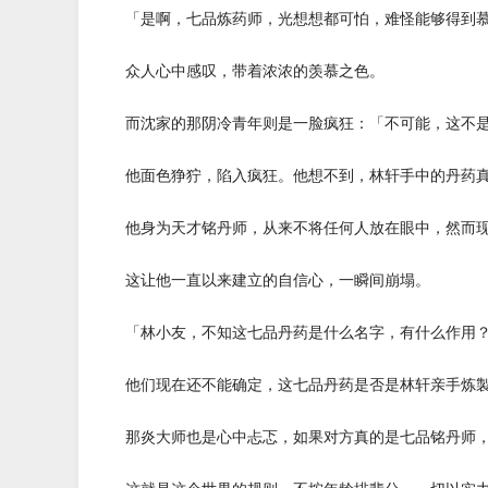
「是啊，七品炼药师，光想想都可怕，难怪能够得到慕
众人心中感叹，带着浓浓的羡慕之色。
而沈家的那阴冷青年则是一脸疯狂：「不可能，这不是
他面色狰狞，陷入疯狂。他想不到，林轩手中的丹药真
他身为天才铭丹师，从来不将任何人放在眼中，然而现
这让他一直以来建立的自信心，一瞬间崩塌。
「林小友，不知这七品丹药是什么名字，有什么作用
他们现在还不能确定，这七品丹药是否是林轩亲手炼製
那炎大师也是心中忐忑，如果对方真的是七品铭丹师，