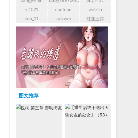
pangyikhin
baby1997266366
Sky1437
rc1021
cocteau
welzlin
ken_01
laukwm
紅蓮玉露
图文推荐