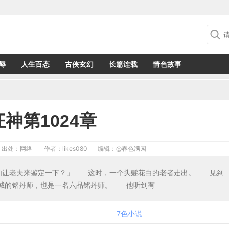
辱
人生百态
古侠玄幻
长篇连载
情色故事
神第1024章
出处：网络
作者：likes080
编辑：
@春色满园
不如让老夫来鉴定一下？」 这时，一个头髮花白的老者走出。 见到
城的铭丹师，也是一名六品铭丹师。 他听到有
7色小说