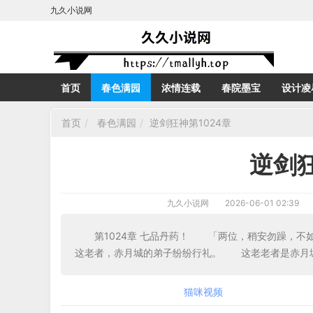
九久小说网
首页
春色满园
浓情连载
春院墨宝
设计凌
首页
春色满园
逆剑狂神第1024章
逆剑狂
九久小说网
2026-06-01 02:39
第1024章 七品丹药！ 「两位，稍安勿躁，
这老者，赤月城的弟子纷纷行礼。 这老老者是赤月
猫咪视频