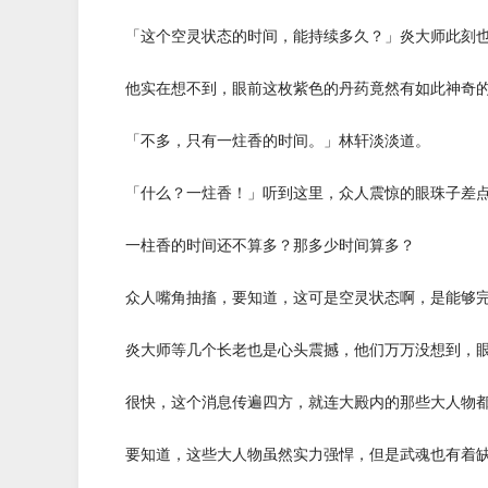
「这个空灵状态的时间，能持续多久？」炎大师此刻也
他实在想不到，眼前这枚紫色的丹药竟然有如此神奇的
「不多，只有一炷香的时间。」林轩淡淡道。
「什么？一炷香！」听到这里，众人震惊的眼珠子差点
一柱香的时间还不算多？那多少时间算多？
众人嘴角抽搐，要知道，这可是空灵状态啊，是能够完
炎大师等几个长老也是心头震撼，他们万万没想到，眼
很快，这个消息传遍四方，就连大殿内的那些大人物都
要知道，这些大人物虽然实力强悍，但是武魂也有着缺