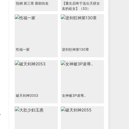
悦桐 第三章 善助街友
【重生后终于送出天骄女
友的处女】（53）
性福一家
逆剑狂神第130章
破天剑神2053
女神被3P凌辱..
从