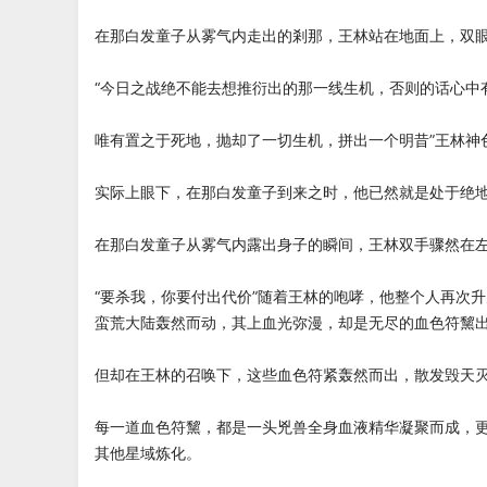
在那白发童子从雾气内走出的剎那，王林站在地面上，双
“今日之战绝不能去想推衍出的那一线生机，否则的话心中
唯有置之于死地，抛却了一切生机，拼出一个明昔”王林神
实际上眼下，在那白发童子到来之时，他已然就是处于绝
在那白发童子从雾气内露出身子的瞬间，王林双手骤然在
“要杀我，你要付出代价”随着王林的咆哮，他整个人再次
蛮荒大陆轰然而动，其上血光弥漫，却是无尽的血色符黧
但却在王林的召唤下，这些血色符紧轰然而出，散发毁天
每一道血色符黧，都是一头兇兽全身血液精华凝聚而成，
其他星域炼化。