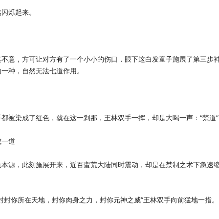
然闪烁起来。
其不意，方可让对方有了一个小小的伤口，眼下这白发童子施展了第三步
的一种，自然无法七道作用。
都被染成了红色，就在这一剎那，王林双手一挥，却是大喝一声：“禁道”
成一道
道本源，此刻施展开来，近百蛮荒大陆同时震动，却是在禁制之术下急速
封封你所在天地，封你肉身之力，封你元神之威”王林双手向前猛地一指。