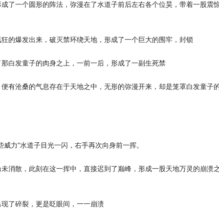
形成了一个圆形的阵法，弥漫在了水道子前后左右各个位昊，带着一股震
疯狂的爆发出来，破灭禁环绕天地，形成了一个巨大的围牢，封锁
了那白发童子的肉身之上，一前一后，形成了一副生死禁
，便有沧桑的气息存在于天地之中，无形的弥漫开来，却是笼罩白发童子
些威力”水道子目光一闪，右手再次向身前一挥。
尚未消散，此刻在这一挥中，直接迟到了巅峰，形成一股天地万灵的崩溃
出现了碎裂，更是眨眼间，一一崩溃