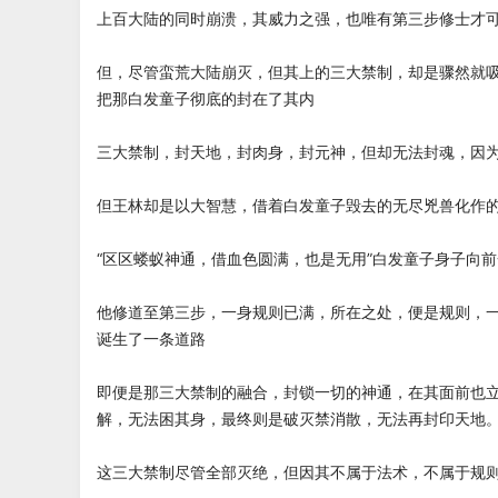
上百大陆的同时崩溃，其威力之强，也唯有第三步修士才
但，尽管蛮荒大陆崩灭，但其上的三大禁制，却是骤然就
把那白发童子彻底的封在了其内
三大禁制，封天地，封肉身，封元神，但却无法封魂，因
但王林却是以大智慧，借着白发童子毁去的无尽兇兽化作
“区区蝼蚁神通，借血色圆满，也是无用”白发童子身子向
他修道至第三步，一身规则已满，所在之处，便是规则，
诞生了一条道路
即便是那三大禁制的融合，封锁一切的神通，在其面前也
解，无法困其身，最终则是破灭禁消散，无法再封印天地
这三大禁制尽管全部灭绝，但因其不属于法术，不属于规