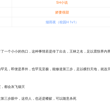
5H小说
娇妻很甜
烟雨夜（校园H 1v1）
有了一个小小的伤口，这种事情若是传了出去，王林之名，足以震惊界内
为罕见，即便是界外，也罕见至极，能修道第三步，足以横扫天地，就连
蚁，都会灰飞烟灭
在第三步眼中，这些人，也还是蝼蚁，可以随意杀死