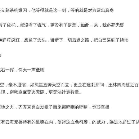
眼立刻杀机爆闪，他等得就是这一刻，等的就是对方露出真身
有了依托，就没有了锐气，更没有了逆意，如此一来，我必死无疑
色狰狞疯狂，想通了念头，斩断了一切后退之路，把自己逼到了绝垴
地
左右一挥，仰天一声低吼
升空，毫不退缩，如流星直奔天空而去，更是在这剎那间，王林四周这近百
出现，密密麻麻无边无际，更无法计算数量。
灭地之力，齐齐直奔白发童子而来那呜咽的呼啸，惊骇至极
更有云海兇兽特有的道魂在内，使得这血色符筹！的威力，远远地超过了