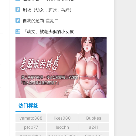
剧场（幼女，扩张，马奸）
自我的惩罚-星期二
「幼文」被老头骗的小女孩
界
天
热门标签
yamato888
likes080
Bubkes
ptc077
leochh
a241