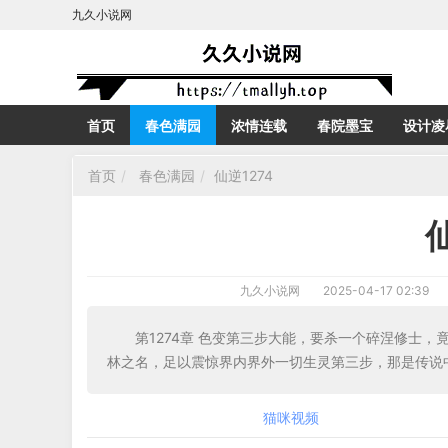
九久小说网
首页
春色满园
浓情连载
春院墨宝
设计凌
首页
春色满园
仙逆1274
九久小说网
2025-04-17 02:39
第1274章 色变第三步大能，要杀一个碎涅修士
林之名，足以震惊界内界外一切生灵第三步，那是传说
猫咪视频