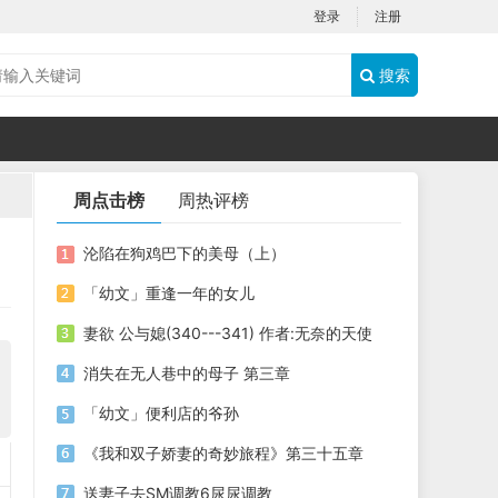
登录
注册
搜索
周点击榜
周热评榜
沦陷在狗鸡巴下的美母（上）
「幼文」重逢一年的女儿
妻欲 公与媳(340---341) 作者:无奈的天使
消失在无人巷中的母子 第三章
「幼文」便利店的爷孙
《我和双子娇妻的奇妙旅程》第三十五章
送妻子去SM调教6尿尿调教