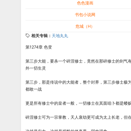
色色漫画
书包小说网
危城（H）
相关专辑：
天地丸丸
第1274章 色变
第三步大能，要杀一个碎涅修士，竟然在那碎修士的剑气
外一切生灵
第三步，那是传说中的大能者，整个封界，第三步修士极
都敢一战
更是所有修士中的皇者一般，一切修士在其面咱卜都是蝼
碎涅修士可为一宗掌教，天人衰劫更可成为太上长老，但