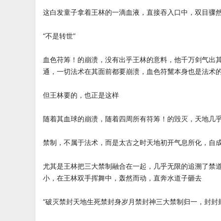
这白发童子拿着王林的一滴血液，直接吞入口中，双目骤
“不是转世”
血色苻筹！的崩溃，没有出乎王林的意料，他千万剑气出
通，一切法术在其面前都要崩溃，血色符黧本身也是法术
但王林要的，也正是这样
随着其血球的崩溃，随着四周所有符筹！的毁灭，天地几乎
禁制，不属于法术，而是太古之时天地初开气息所化，自
尤其是王林把三大禁制融合在一起，几乎无限的追溯了禁
小，在王林双手挥舞中，轰然而动，直奔水道子砸去
“破灭禁封天地生死禁封身岁月禁封神三大禁制归一，封封