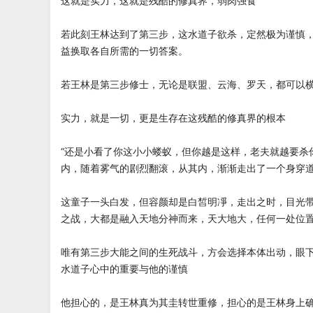
这就是实力，这就是残酷的修真界，弱肉强食
若此刻王林达到了第三步，这水道子欲杀，定然极为谨慎
益换取各自所需的一切答案。
若王林是第三步修士，无论是联盟、云海、罗天，都可以
实力，就是一切，更是生存在这残酷的修真界的根本
“还是小看了你这小小蝼蚁，但你越是这样，老夫就越要杀
内，随着雾气的剧烈翻滚，从其内，渐渐走出了一个身穿
这童子一头白发，但容颜却是白皙明凈，走出之时，目光
之战，大都是融入天地分神而来，天大地大，任何一处位
唯有第三步大能之间的生死战斗，方会选择本体出动，眼
水道子心中的重要与他的谨慎
他担心的，是王林真为其圭转世重修，担心的是王林身上