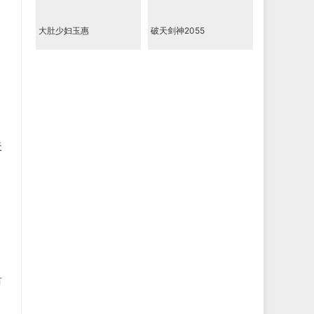
大肚少妇玉惠
破天剑神2055
天
有