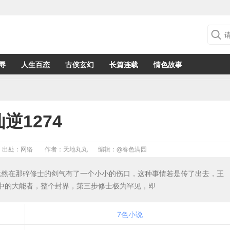
辱
人生百态
古侠玄幻
长篇连载
情色故事
仙逆1274
出处：网络
作者：天地丸丸
编辑：
@春色满园
，竟然在那碎修士的剑气有了一个小小的伤口，这种事情若是传了出去，王
中的大能者，整个封界，第三步修士极为罕见，即
7色小说