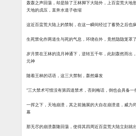
轰轰之声回蕩，却是除了王林脚下大陆外，上百蛮荒大地
天地的戌压，直奔水道子收缩
这近百蛮荒大陆上妁禁制，在这一瞬间经过了蓄势之后也
生死禁化作两道生与死的气息，环绕在外，竟然隐隐笼罩
岁月禁在王林的流月神通下，逆转五千年，此刻轰然而出
元神
随着王林的话语，这三大禁制，轰然爆发
“三大禁术可惜没有第四道禁术，否则梅话，倒也会具备一
一挥之下，天地崩溃，其之前施展的大自在崩溃道，威力
幕
那无尽的崩溃轰隆回蕩，使得其四周近百蛮荒大陆立刻就