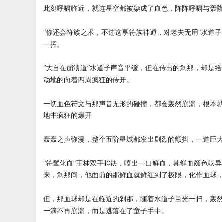
此刻呼啸临近，就连星空都被染成了血色，阵阵呼啸与轰
“你还会符族之术，不过这享符族神通，对老夫无用”水道
一挥。
“大自在崩溃道”水道子声音平缓，但在传出的剎那，却是
动地的向着四周疯狂的传开。
一切血色苻文与那声音无形的碰撞，都会轰然崩溃，根本
地中疯狂的爆开
轰轰之声弥漫，整个五阶星域都发出剧烈的颤抖，一道巨
“符黧化血”王林双手掐诀，喷出一口鲜血，其鲜血颜色妖
来，剎那间，他面前的那鲜血就鲜红到了极限，化作血球
但，那血球却是在临近的剎那，随着水道子目光一扫，轰
一滴不再崩溃，而是逃落在了童子手中。