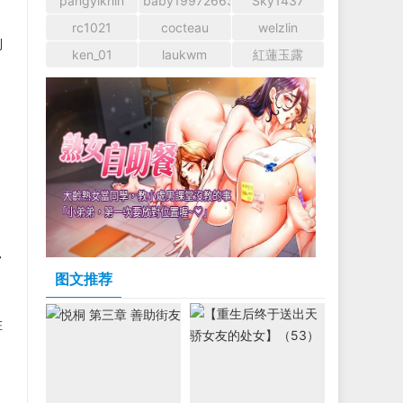
pangyikhin
baby1997266366
Sky1437
rc1021
cocteau
welzlin
利
ken_01
laukwm
紅蓮玉露
。
常
图文推荐
在