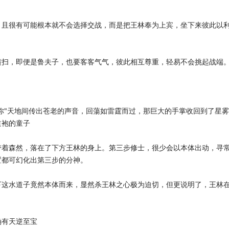
，且很有可能根本就不会选择交战，而是把王林奉为上宾，坐下来彼此以
横扫，即便是鲁夫子，也要客客气气，彼此相互尊重，轻易不会挑起战端
你"天地间传出苍老的声音，回蕩如雷霆而过，那巨大的手掌收回到了星雾
道袍的童子
带着森然，落在了下方王林的身上。第三步修士，很少会以本体出动，寻
置都可幻化出第三步的分神。
下这水道子竟然本体而来，显然杀王林之心极为迫切，但更说明了，王林
确有天逆至宝