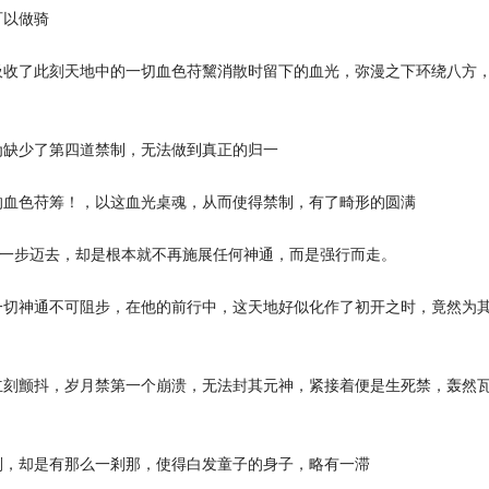
可以做骑
吸收了此刻天地中的一切血色苻黧消散时留下的血光，弥漫之下环绕八方
为缺少了第四道禁制，无法做到真正的归一
的血色苻筹！，以这血光桌魂，从而使得禁制，有了畸形的圆满
前一步迈去，却是根本就不再施展任何神通，而是强行而走。
一切神通不可阻步，在他的前行中，这天地好似化作了初开之时，竟然为
立刻颤抖，岁月禁第一个崩溃，无法封其元神，紧接着便是生死禁，轰然
。
则，却是有那么一剎那，使得白发童子的身子，略有一滞