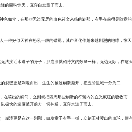
隆隆的巨响惊天，直奔白发童子而去。
子神色如常，在那些无边无尽的血色苻文来临的剎那，右手在前很是随意的
给人一种好似天神在怒吼一般的错觉，其声音化作越来越剧烈的咆哮，惊天
就无法接近水道子的身子，那崩溃就如苻文的数量一样，无边无际，在这
大的裂缝更是刺啦而出，生生的被这崩溃撕开，把五阶星域一分为二
异，在喷出的瞬间，立刻就把四周那些崩溃的符黧内的血光疯狂的吸收而
，以极快的速度破开前方一切神通，直奔水道子而去。
然，崩溃更是在这一剎那，白发童子右手一抓，立刻王林喷出的血球，便